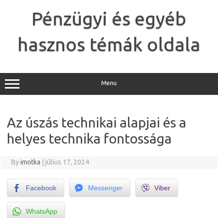
Skip
to
Pénzügyi és egyéb
content
hasznos témák oldala
Menu
Az úszás technikai alapjai és a
helyes technika fontossága
By
imotka
|
július 17, 2024
Facebook
Messenger
Viber
WhatsApp