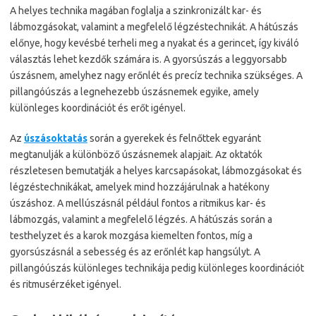
A helyes technika magában foglalja a szinkronizált kar- és
lábmozgásokat, valamint a megfelelő légzéstechnikát. A hátúszás
előnye, hogy kevésbé terheli meg a nyakat és a gerincet, így kiváló
választás lehet kezdők számára is. A gyorsúszás a leggyorsabb
úszásnem, amelyhez nagy erőnlét és precíz technika szükséges. A
pillangóúszás a legnehezebb úszásnemek egyike, amely
különleges koordinációt és erőt igényel.
Az
úszásoktatás
során a gyerekek és felnőttek egyaránt
megtanulják a különböző úszásnemek alapjait. Az oktatók
részletesen bemutatják a helyes karcsapásokat, lábmozgásokat és
légzéstechnikákat, amelyek mind hozzájárulnak a hatékony
úszáshoz. A mellúszásnál például fontos a ritmikus kar- és
lábmozgás, valamint a megfelelő légzés. A hátúszás során a
testhelyzet és a karok mozgása kiemelten fontos, míg a
gyorsúszásnál a sebesség és az erőnlét kap hangsúlyt. A
pillangóúszás különleges technikája pedig különleges koordinációt
és ritmusérzéket igényel.