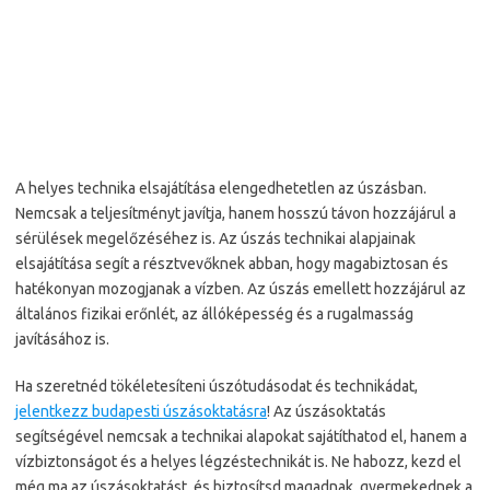
A helyes technika elsajátítása elengedhetetlen az úszásban.
Nemcsak a teljesítményt javítja, hanem hosszú távon hozzájárul a
sérülések megelőzéséhez is. Az úszás technikai alapjainak
elsajátítása segít a résztvevőknek abban, hogy magabiztosan és
hatékonyan mozogjanak a vízben. Az úszás emellett hozzájárul az
általános fizikai erőnlét, az állóképesség és a rugalmasság
javításához is.
Ha szeretnéd tökéletesíteni úszótudásodat és technikádat,
jelentkezz budapesti úszásoktatásra
! Az úszásoktatás
segítségével nemcsak a technikai alapokat sajátíthatod el, hanem a
vízbiztonságot és a helyes légzéstechnikát is. Ne habozz, kezd el
még ma az úszásoktatást, és biztosítsd magadnak, gyermekednek a