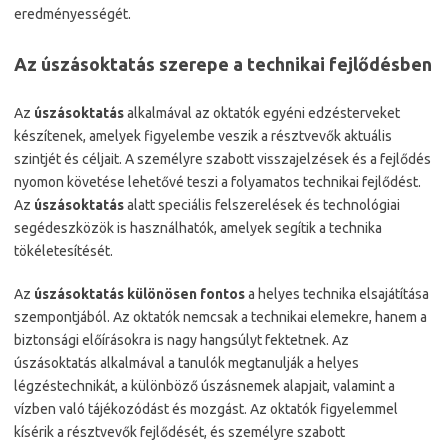
eredményességét.
Az úszásoktatás szerepe a technikai fejlődésben
Az
úszásoktatás
alkalmával az oktatók egyéni edzésterveket
készítenek, amelyek figyelembe veszik a résztvevők aktuális
szintjét és céljait. A személyre szabott visszajelzések és a fejlődés
nyomon követése lehetővé teszi a folyamatos technikai fejlődést.
Az
úszásoktatás
alatt speciális felszerelések és technológiai
segédeszközök is használhatók, amelyek segítik a technika
tökéletesítését.
Az
úszásoktatás különösen fontos
a helyes technika elsajátítása
szempontjából. Az oktatók nemcsak a technikai elemekre, hanem a
biztonsági előírásokra is nagy hangsúlyt fektetnek. Az
úszásoktatás alkalmával a tanulók megtanulják a helyes
légzéstechnikát, a különböző úszásnemek alapjait, valamint a
vízben való tájékozódást és mozgást. Az oktatók figyelemmel
kísérik a résztvevők fejlődését, és személyre szabott