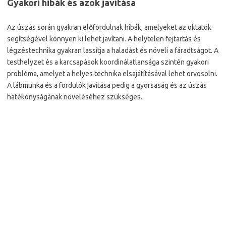
Gyakori hibák és azok javítása
Az úszás során gyakran előfordulnak hibák, amelyeket az oktatók
segítségével könnyen ki lehet javítani. A helytelen fejtartás és
légzéstechnika gyakran lassítja a haladást és növeli a fáradtságot. A
testhelyzet és a karcsapások koordinálatlansága szintén gyakori
probléma, amelyet a helyes technika elsajátításával lehet orvosolni.
A lábmunka és a fordulók javítása pedig a gyorsaság és az úszás
hatékonyságának növeléséhez szükséges.