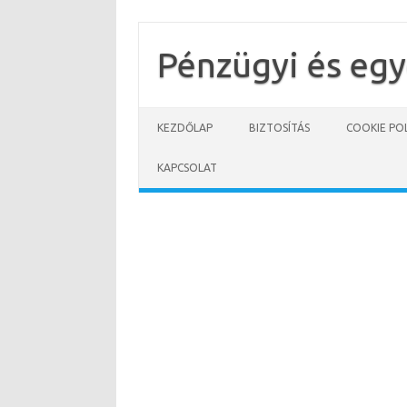
Skip
to
content
Pénzügyi és eg
KEZDŐLAP
BIZTOSÍTÁS
COOKIE POL
KAPCSOLAT