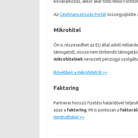
kisvállalkozás, akkor akár több millió Forinto
Az
Cégfinanszírozás Portál
összegyűjtötte a
Mikrohitel
Ön is részesedhet az EU által adott milliárdo
támogatott, vissza nem térítendő támogatás
mikrohitelnek
nevezett pénzügyi szolgálta
Bővebben a mikrohitelről >>
Faktoring
Partnerei hosszú fizetési határidővel teljes
azaz a
faktoring
. Mi is pontosan a
faktorál
megtudhatja! >>