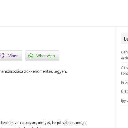
L
Gar
Viber
WhatsApp
érd
Az ú
finanszírozása zökkenőmentes legyen.
fon
Fro
Új 
Így 
termék van a piacon, melyet, ha jól választ meg a