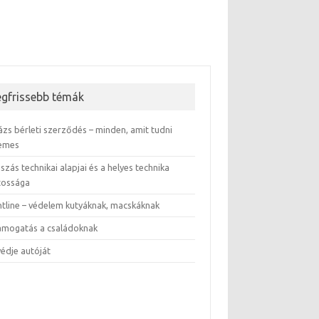
egfrissebb témák
ázs bérleti szerződés – minden, amit tudni
emes
szás technikai alapjai és a helyes technika
tossága
ntline – védelem kutyáknak, macskáknak
támogatás a családoknak
védje autóját