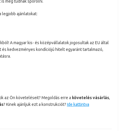
t is meg tudnak spórolni.
 legjobb ajánlatokat:
kból! A magyar kis- és középvállalatok jogosultak az EU által
t és kedvezményes kondíciójú hitelt egyaránt tartalmazó,
tásra.
ítik az Ön követeléseit? Megoldás erre a
követelés vásárlás
,
ás
? Kinek ajánljuk ezt a konstrukciót?
Ide kattintva