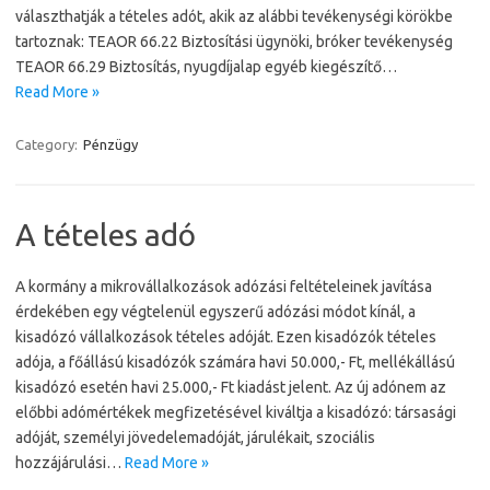
választhatják a tételes adót, akik az alábbi tevékenységi körökbe
tartoznak: TEAOR 66.22 Biztosítási ügynöki, bróker tevékenység
TEAOR 66.29 Biztosítás, nyugdíjalap egyéb kiegészítő…
Read More »
Category:
Pénzügy
A tételes adó
A kormány a mikrovállalkozások adózási feltételeinek javítása
érdekében egy végtelenül egyszerű adózási módot kínál, a
kisadózó vállalkozások tételes adóját. Ezen kisadózók tételes
adója, a főállású kisadózók számára havi 50.000,- Ft, mellékállású
kisadózó esetén havi 25.000,- Ft kiadást jelent. Az új adónem az
előbbi adómértékek megfizetésével kiváltja a kisadózó: társasági
adóját, személyi jövedelemadóját, járulékait, szociális
hozzájárulási…
Read More »