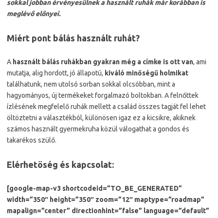
sokkal jobban érvényesülnek a használt ruhák már korábban is
meglévő előnyei.
Miért pont bálás használt ruhát?
A
használt bálás ruhákban
gyakran még a címke is ott van
, ami
mutatja, alig hordott, jó állapotú,
kiváló minőségű holmikat
találhatunk, nem utolsó sorban sokkal olcsóbban, mint a
hagyományos, új termékeket forgalmazó boltokban. A felnőttek
ízlésének megfelelő ruhák mellett a család összes tagját fel lehet
öltöztetni a választékból, különösen igaz ez a kicsikre, akiknek
számos használt gyermekruha közül válogathat a gondos és
takarékos szülő.
Elérhetöség és kapcsolat:
[google-map-v3 shortcodeid=”TO_BE_GENERATED”
width=”350″ height=”350″ zoom=”12″ maptype=”roadmap”
mapalign=”center” directionhint=”false” language=”default”