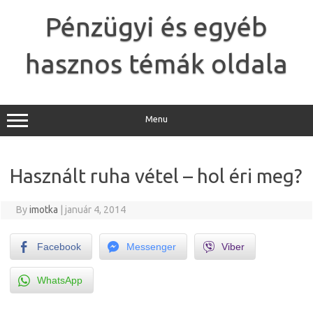
Skip
to
Pénzügyi és egyéb
content
hasznos témák oldala
Menu
Használt ruha vétel – hol éri meg?
By
imotka
|
január 4, 2014
Facebook
Messenger
Viber
WhatsApp