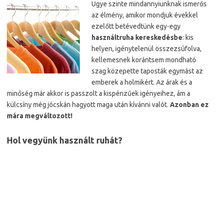
Ugye szinte mindannyiunknak ismerős
az élmény, amikor mondjuk évekkel
ezelőtt betévedtünk egy-egy
használtruha kereskedésbe
: kis
helyen, igénytelenül összezsúfolva,
kellemesnek korántsem mondható
szag közepette taposták egymást az
emberek a holmikért. Az árak és a
minőség már akkor is passzolt a kispénzűek igényeihez, ám a
külcsíny még jócskán hagyott maga után kívánni valót.
Azonban ez
mára megváltozott!
Hol vegyünk használt ruhát?