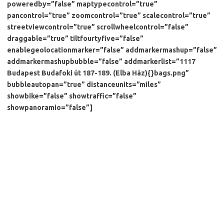
poweredby=”false” maptypecontrol=”true”
pancontrol=”true” zoomcontrol=”true” scalecontrol=”true”
streetviewcontrol=”true” scrollwheelcontrol=”false”
draggable=”true” tiltfourtyfive=”false”
enablegeolocationmarker=”false” addmarkermashup=”false”
addmarkermashupbubble=”false” addmarkerlist=”1117
Budapest Budafoki út 187-189. (Elba Ház){}bags.png”
bubbleautopan=”true” distanceunits=”miles”
showbike=”false” showtraffic=”false”
showpanoramio=”false”]