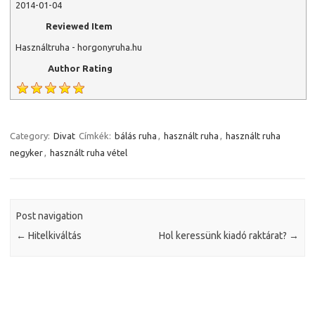
2014-01-04
Reviewed Item
Használtruha - horgonyruha.hu
Author Rating
Category:
Divat
Címkék:
bálás ruha
,
használt ruha
,
használt ruha
negyker
,
használt ruha vétel
Post navigation
←
Hitelkiváltás
Hol keressünk kiadó raktárat?
→