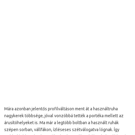
Mára azonban jelentős profilváltáson ment át a használtruha
nagykerek többsége, jóval vonzóbbá tették a portéka mellett az
árusítóhelyeket is. Ma már a legtöbb boltban a használt ruhák
szépen sorban, vállfákon, ízléseses szétválogatva lógnak. Így