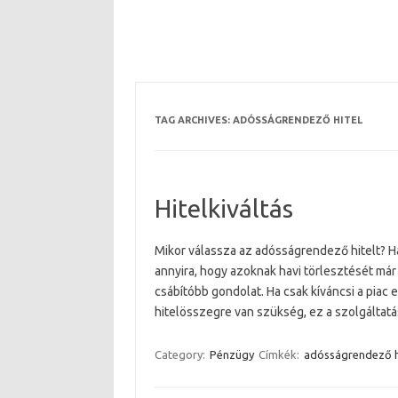
TAG ARCHIVES:
ADÓSSÁGRENDEZŐ HITEL
Hitelkiváltás
Mikor válassza az adósságrendező hitelt? Ha 
annyira, hogy azoknak havi törlesztését már 
csábítóbb gondolat. Ha csak kíváncsi a piac 
hitelösszegre van szükség, ez a szolgálta
Category:
Pénzügy
Címkék:
adósságrendező h