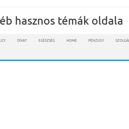
yéb hasznos témák oldala
ICY
DIVAT
EGÉSZSÉG
HOME
PÉNZÜGY
SZOLGÁ