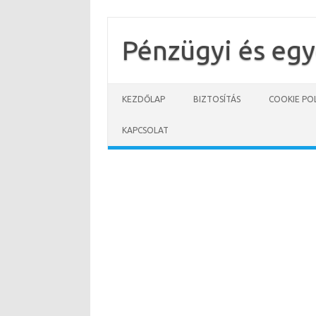
Skip
to
content
Pénzügyi és eg
KEZDŐLAP
BIZTOSÍTÁS
COOKIE POL
KAPCSOLAT