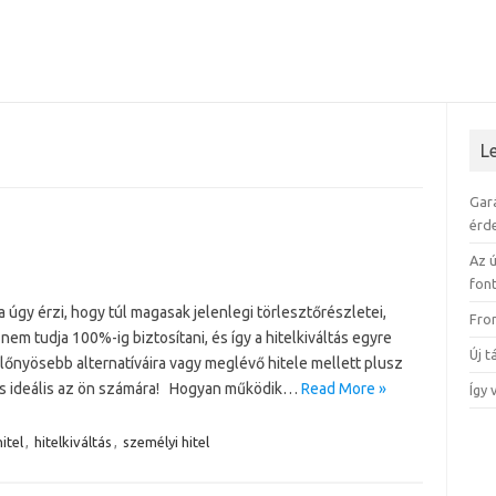
L
Gar
érd
Az ú
fon
úgy érzi, hogy túl magasak jelenlegi törlesztőrészletei,
Fro
nem tudja 100%-ig biztosítani, és így a hitelkiváltás egyre
Új 
előnyösebb alternatíváira vagy meglévő hitele mellett plusz
tás ideális az ön számára! Hogyan működik…
Read More »
Így 
itel
,
hitelkiváltás
,
személyi hitel