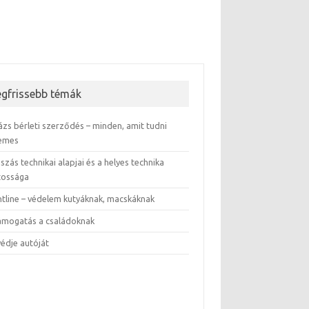
egfrissebb témák
ázs bérleti szerződés – minden, amit tudni
emes
szás technikai alapjai és a helyes technika
tossága
ntline – védelem kutyáknak, macskáknak
támogatás a családoknak
védje autóját