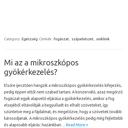
Category:
Egészség
Címkék:
fogászat
,
szájsebészet
,
uniklinik
Mi az a mikroszkópos
gyökérkezelés?
Elsőre ijesztően hangzik a mikroszkópos gyökérkezelés kifejezés,
pedig éppen ettől nem szabad tartani. A konzerváló, azaz megőrző
fogászat egyik alapvető eljárása a gyökérkezelés, amikor a fog
elsejéből eltávolítják a begyulladt és elhalt szöveteket, így
szüntetve meg a fájdalmat, és megelőzve, hogy a szövetek tovább
károsodjanak. A mikroszkópos gyökérkezelés pedig még fejlettebb
és alaposabb eljárás: hazánkban…
Read More »