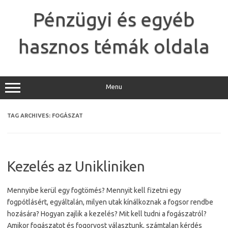
Skip
to
Pénzügyi és egyéb
content
hasznos témák oldala
Menu
TAG ARCHIVES:
FOGÁSZAT
Kezelés az Unikliniken
Mennyibe kerül egy fogtömés? Mennyit kell fizetni egy
fogpótlásért, egyáltalán, milyen utak kínálkoznak a fogsor rendbe
hozására? Hogyan zajlik a kezelés? Mit kell tudni a fogászatról?
Amikor fogászatot és fogorvost választunk, számtalan kérdés