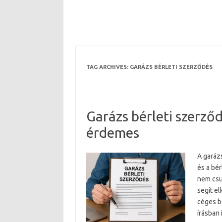
TAG ARCHIVES:
GARÁZS BÉRLETI SZERZŐDÉS
Garázs bérleti szerző
érdemes
A garáz
és a bér
nem csup
segít el
céges b
írásban 