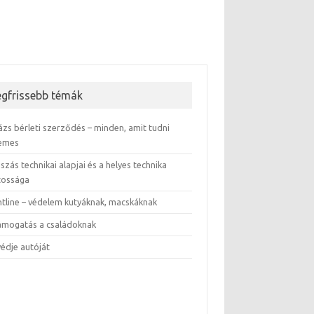
egfrissebb témák
ázs bérleti szerződés – minden, amit tudni
emes
szás technikai alapjai és a helyes technika
tossága
ntline – védelem kutyáknak, macskáknak
támogatás a családoknak
védje autóját