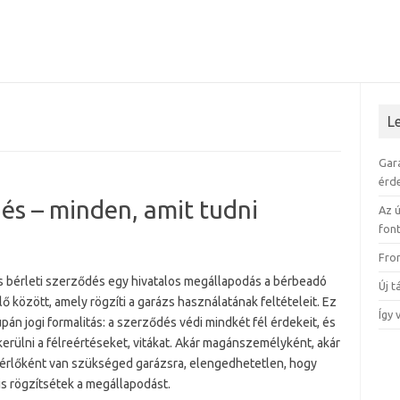
L
Gar
érd
dés – minden, amit tudni
Az ú
fon
Fro
s bérleti szerződés egy hivatalos megállapodás a bérbeadó
Új 
lő között, amely rögzíti a garázs használatának feltételeit. Ez
Így 
án jogi formalitás: a szerződés védi mindkét fél érdekeit, és
kerülni a félreértéseket, vitákat. Akár magánszemélyként, akár
érlőként van szükséged garázsra, elengedhetetlen, hogy
is rögzítsétek a megállapodást.