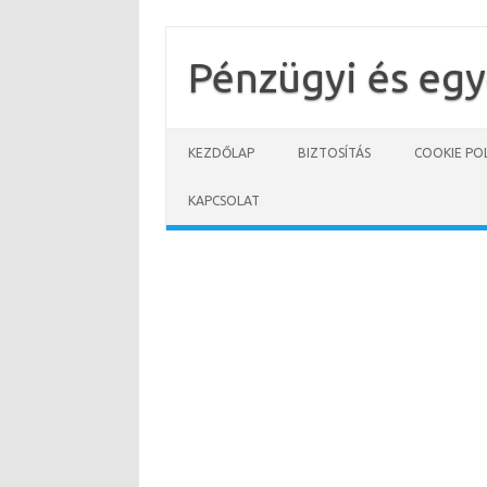
Skip
to
content
Pénzügyi és eg
KEZDŐLAP
BIZTOSÍTÁS
COOKIE POL
KAPCSOLAT