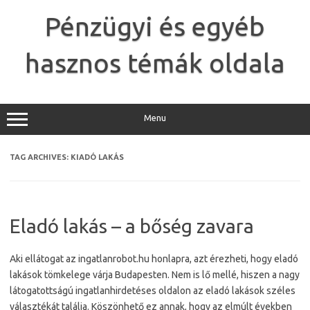
Skip
to
Pénzügyi és egyéb
content
hasznos témák oldala
Menu
TAG ARCHIVES:
KIADÓ LAKÁS
Eladó lakás – a bőség zavara
Aki ellátogat az ingatlanrobot.hu honlapra, azt érezheti, hogy eladó
lakások tömkelege várja Budapesten. Nem is lő mellé, hiszen a nagy
látogatottságú ingatlanhirdetéses oldalon az eladó lakások széles
választékát találja. Köszönhető ez annak, hogy az elmúlt években