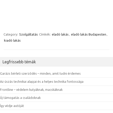
Category:
Szolgáltatás
Címkék:
eladó lakás
,
eladó lakás Budapesten
,
kiadó lakás
Legfrissebb témák
Garázs bérleti szerződés – minden, amit tudni érdemes
Az úszás technikai alapjai és a helyes technika fontossága
Frontline – védelem kutyáknak, macskáknak
Új támogatás a családoknak
Így védje autóját