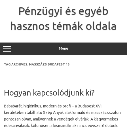
Skip
to
Pénzügyi és egyéb
content
hasznos témák oldala
Menu
TAG ARCHIVES:
MASSZÁZS BUDAPEST 16
Hogyan kapcsolódjunk ki?
Bababarát, higiénikus, modern és profi – a Budapest XVI.
kerületében található Szép Anyák alakformáló és masszázsszalon
pontosan olyan, amilyennek a vendégek elvárják. A kisgyermekes
édesanyáknak, különösen a kismamáknak nincs egyszerű dolguk,