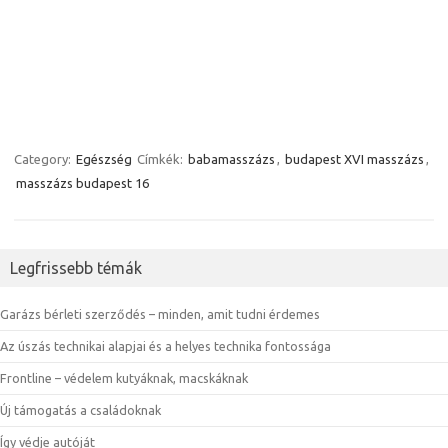
Category:
Egészség
Címkék:
babamasszázs
,
budapest XVI masszázs
,
masszázs budapest 16
Legfrissebb témák
Garázs bérleti szerződés – minden, amit tudni érdemes
Az úszás technikai alapjai és a helyes technika fontossága
Frontline – védelem kutyáknak, macskáknak
Új támogatás a családoknak
Így védje autóját