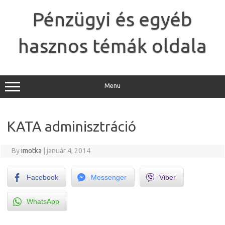
Skip
to
Pénzügyi és egyéb
content
hasznos témák oldala
Menu
KATA adminisztráció
By
imotka
|
január 4, 2014
Facebook
Messenger
Viber
WhatsApp