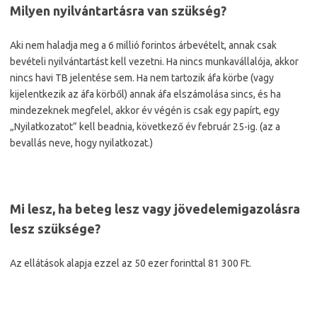
Milyen nyilvántartásra van szükség?
Aki nem haladja meg a 6 millió forintos árbevételt, annak csak
bevételi nyilvántartást kell vezetni. Ha nincs munkavállalója, akkor
nincs havi TB jelentése sem. Ha nem tartozik áfa körbe (vagy
kijelentkezik az áfa körből) annak áfa elszámolása sincs, és ha
mindezeknek megfelel, akkor év végén is csak egy papírt, egy
„Nyilatkozatot” kell beadnia, következő év február 25-ig. (az a
bevallás neve, hogy nyilatkozat.)
Mi lesz, ha beteg lesz vagy jövedelemigazolásra
lesz szüksége?
Az ellátások alapja ezzel az 50 ezer forinttal 81 300 Ft.