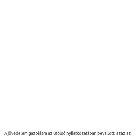
A jövedelemigazolásra az utolsó nyilatkozatában bevallott, azaz az