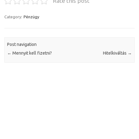
Rate this post
Category:
Pénzügy
Post navigation
←
Mennyit kell fizetni?
Hitelkiváltás
→