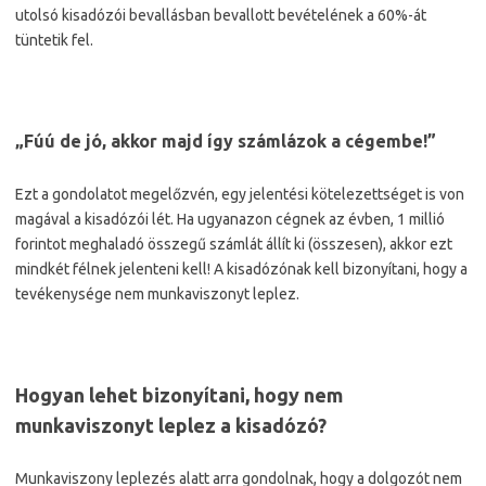
utolsó kisadózói bevallásban bevallott bevételének a 60%-át
tüntetik fel.
„Fúú de jó, akkor majd így számlázok a cégembe!”
Ezt a gondolatot megelőzvén, egy jelentési kötelezettséget is von
magával a kisadózói lét. Ha ugyanazon cégnek az évben, 1 millió
forintot meghaladó összegű számlát állít ki (összesen), akkor ezt
mindkét félnek jelenteni kell! A kisadózónak kell bizonyítani, hogy a
tevékenysége nem munkaviszonyt leplez.
Hogyan lehet bizonyítani, hogy nem
munkaviszonyt leplez a kisadózó?
Munkaviszony leplezés alatt arra gondolnak, hogy a dolgozót nem