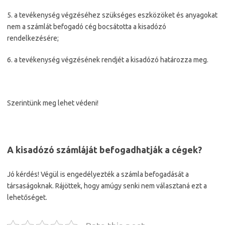
5. a tevékenység végzéséhez szükséges eszközöket és anyagokat
nem a számlát befogadó cég bocsátotta a kisadózó
rendelkezésére;
6. a tevékenység végzésének rendjét a kisadózó határozza meg.
Szerintünk meg lehet védeni!
A kisadózó számláját befogadhatják a cégek?
Jó kérdés! Végül is engedélyezték a számla befogadását a
társaságoknak. Rájöttek, hogy amúgy senki nem választaná ezt a
lehetőséget.