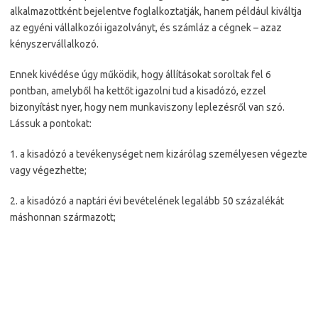
alkalmazottként bejelentve foglalkoztatják, hanem például kiváltja
az egyéni vállalkozói igazolványt, és számláz a cégnek – azaz
kényszervállalkozó.
Ennek kivédése úgy működik, hogy állításokat soroltak fel 6
pontban, amelyből ha kettőt igazolni tud a kisadózó, ezzel
bizonyítást nyer, hogy nem munkaviszony leplezésről van szó.
Lássuk a pontokat:
1. a kisadózó a tevékenységet nem kizárólag személyesen végezte
vagy végezhette;
2. a kisadózó a naptári évi bevételének legalább 50 százalékát
máshonnan származott;