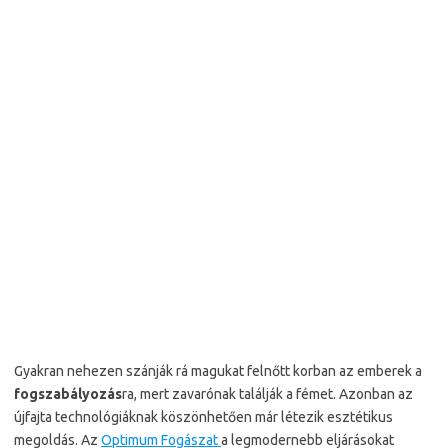
Gyakran nehezen szánják rá magukat felnőtt korban az emberek a
fogszabályozás
ra, mert zavarónak találják a fémet. Azonban az
újfajta technológiáknak köszönhetően már létezik esztétikus
megoldás. Az
Optimum Fogászat
a legmodernebb eljárásokat