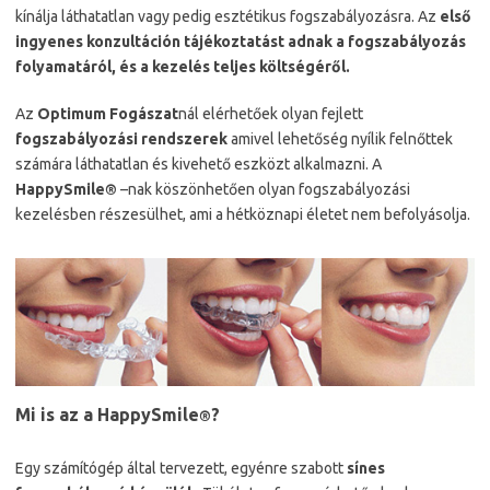
kínálja láthatatlan vagy pedig esztétikus fogszabályozásra. Az
első
ingyenes konzultáción
tájékoztatást adnak a fogszabályozás
folyamatáról, és a kezelés teljes költségéről.
Az
Optimum Fogászat
nál elérhetőek olyan fejlett
fogszabályozási rendszerek
amivel lehetőség nyílik felnőttek
számára láthatatlan és kivehető eszközt alkalmazni. A
HappySmile
–nak köszönhetően olyan fogszabályozási
®
kezelésben részesülhet, ami a hétköznapi életet nem befolyásolja.
Mi is az a HappySmile
?
®
Egy számítógép által tervezett, egyénre szabott
sínes