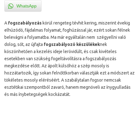
WhatsApp
A
fogszabályozás
körül rengeteg tévhit kering, miszerint évekig
elhúzódó, fájdalmas folyamat, foghúzással jár, ezért sokan félnek
belevágni a folyamatba. Ma már egyáltalán nem szégyellni való
dolog, sőt, az újfajta
fogszabályozó készülékek
nek
köszönhetően a kezelés ideje lerövidült, és csak kivételes
esetekben van szükség fogeltávolításra a fogszabályozás
megkezdése előtt. Az ápolt külsőhöz a szép mosoly is
hozzátartozik, így sokan felnőttkorban választják ezt a módszert az
tökéletes mosoly eléréséért. A szabálytalan fogsor nemcsak
esztétikai szempontból zavaró, hanem megnöveli az ínygyulladás
és más ínybetegségek kockázatát.