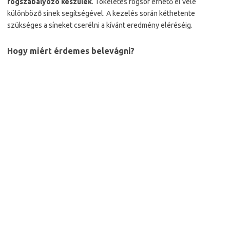
fogszabályozó készülék
. Tökéletes fogsor érhető el vele
különböző sínek segítségével. A kezelés során kéthetente
szükséges a síneket cserélni a kívánt eredmény eléréséig.
Hogy miért érdemes belevágni?