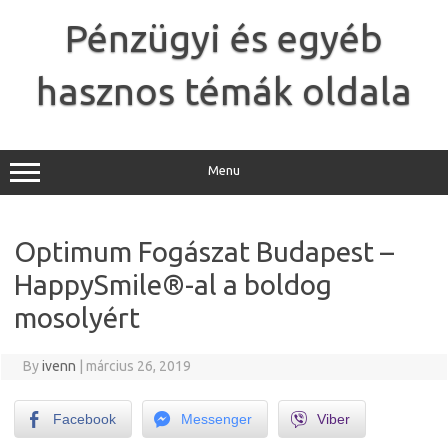
Skip
to
Pénzügyi és egyéb
content
hasznos témák oldala
Menu
Optimum Fogászat Budapest –
HappySmile®-al a boldog
mosolyért
By
ivenn
|
március 26, 2019
Facebook
Messenger
Viber