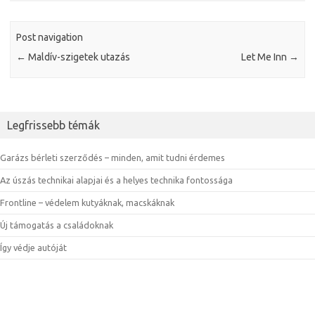
Post navigation
←
Maldív-szigetek utazás
Let Me Inn
→
Legfrissebb témák
Garázs bérleti szerződés – minden, amit tudni érdemes
Az úszás technikai alapjai és a helyes technika fontossága
Frontline – védelem kutyáknak, macskáknak
Új támogatás a családoknak
Így védje autóját