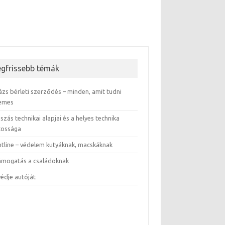
egfrissebb témák
ázs bérleti szerződés – minden, amit tudni
emes
szás technikai alapjai és a helyes technika
tossága
ntline – védelem kutyáknak, macskáknak
támogatás a családoknak
védje autóját