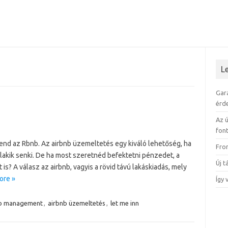
L
Gar
érd
Az ú
fon
nd az Rbnb. Az airbnb üzemeltetés egy kiváló lehetőség, ha
Fro
lakik senki. De ha most szeretnéd befektetni pénzedet, a
Új 
is? A válasz az airbnb, vagyis a rövid távú lakáskiadás, mely
ore »
Így 
nb management
,
airbnb üzemeltetés
,
let me inn