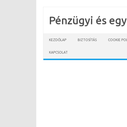
Skip
to
content
Pénzügyi és eg
KEZDŐLAP
BIZTOSÍTÁS
COOKIE POL
KAPCSOLAT