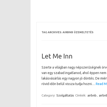
TAG ARCHIVES:
AIRBNB ÜZEMELTETÉS
Let Me Inn
Szerte a világban nagy népszerűségnek örve
van egy szabad ingatlanod, ahol éppen nem 
lakásvásárlás egy nagyon jó döntés. De miért 
rövid időn belül vissza tudja hozni…
Read M
Category:
Szolgáltatás
Címkék:
airbnb
,
airb