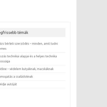
egfrissebb témák
ázs bérleti szerződés – minden, amit tudni
emes
szás technikai alapjai és a helyes technika
tossága
ntline – védelem kutyáknak, macskáknak
támogatás a családoknak
védje autóját