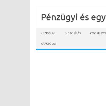
Skip
to
content
Pénzügyi és eg
KEZDŐLAP
BIZTOSÍTÁS
COOKIE POL
KAPCSOLAT