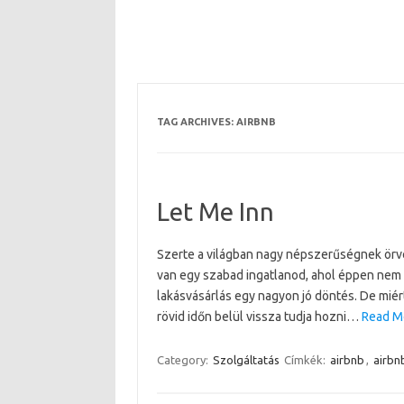
TAG ARCHIVES:
AIRBNB
Let Me Inn
Szerte a világban nagy népszerűségnek örve
van egy szabad ingatlanod, ahol éppen nem 
lakásvásárlás egy nagyon jó döntés. De miért 
rövid időn belül vissza tudja hozni…
Read M
Category:
Szolgáltatás
Címkék:
airbnb
,
airb