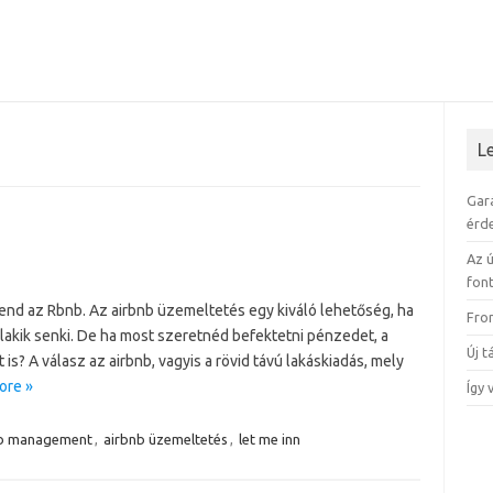
L
Gar
érd
Az ú
fon
nd az Rbnb. Az airbnb üzemeltetés egy kiváló lehetőség, ha
Fro
lakik senki. De ha most szeretnéd befektetni pénzedet, a
Új 
is? A válasz az airbnb, vagyis a rövid távú lakáskiadás, mely
ore »
Így 
nb management
,
airbnb üzemeltetés
,
let me inn